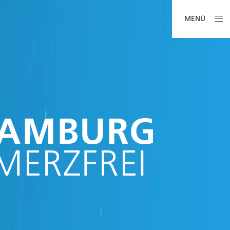
MENÜ
 HAMBURG
MERZFREI