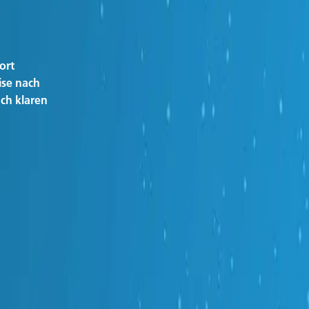
ort
ise nach
ach klaren